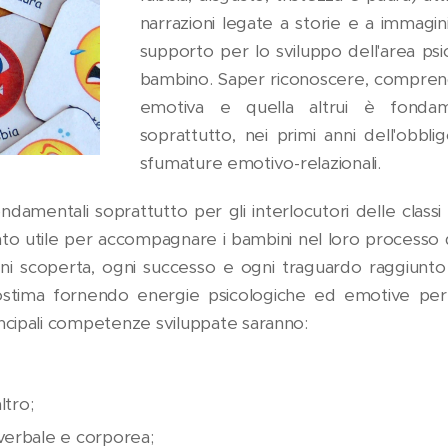
narrazioni legate a storie e a immagi
supporto per lo sviluppo dell'area p
bambino. Saper riconoscere, comprend
emotiva e quella altrui è fonda
soprattutto, nei primi anni dell'obb
sfumature emotivo-relazionali.
damentali soprattutto per gli interlocutori delle classi d
 utile per accompagnare i bambini nel loro processo di 
 ogni scoperta, ogni successo e ogni traguardo raggiunto
ostima fornendo energie psicologiche ed emotive per 
ncipali competenze sviluppate saranno:
ltro;
verbale e corporea;