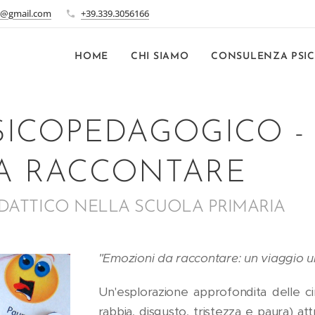
2@gmail.com
+39.339.3056166
HOME
CHI SIAMO
CONSULENZA PSI
SICOPEDAGOGICO -
A RACCONTARE
DATTICO NELLA SCUOLA PRIMARIA
"Emozioni da raccontare: un viaggio un
Un'esplorazione approfondita delle ci
rabbia, disgusto, tristezza e paura) at