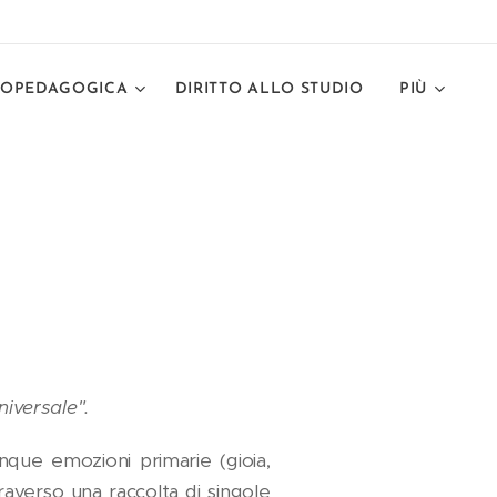
COPEDAGOGICA
DIRITTO ALLO STUDIO
PIÙ
iversale".
nque emozioni primarie (gioia,
traverso una raccolta di singole