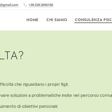
2@gmail.com
+39.339.3056166
HOME
CHI SIAMO
CONSULENZA PSI
LTA?
fficoltà che riguardano i propri figli;
ovare soluzioni a problematiche insite nel percorso comu
uimento di obiettivi personali;